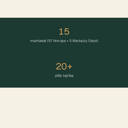
15
mamlakat (10 Yevropa + 5 Markaziy Osiyo)
20+
yillik tajriba
YEVROPADAGI ISHTIROK
Yevropa mavjudligi: 10