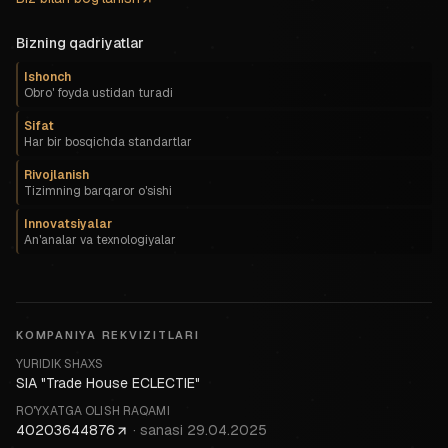
Bizning qadriyatlar
Ishonch
Obro' foyda ustidan turadi
Sifat
Har bir bosqichda standartlar
Rivojlanish
Tizimning barqaror o'sishi
Innovatsiyalar
An'analar va texnologiyalar
KOMPANIYA REKVIZITLARI
YURIDIK SHAXS
SIA "Trade House ECLECTIE"
RO'YXATGA OLISH RAQAMI
40203644876
·
sanasi
29.04.2025