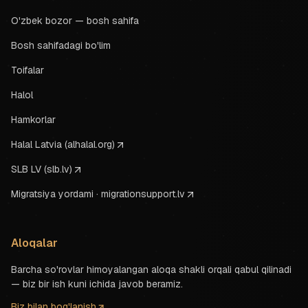
O'zbek bozor — bosh sahifa
Bosh sahifadagi bo'lim
Toifalar
Halol
Hamkorlar
Halal Latvia (alhalal.org)
SLB LV (slb.lv)
Migratsiya yordami · migrationsupport.lv
Aloqalar
Barcha so'rovlar himoyalangan aloqa shakli orqali qabul qilinadi
— biz bir ish kuni ichida javob beramiz.
Biz bilan bog'lanish