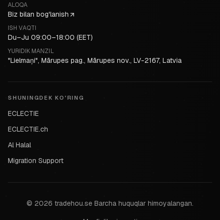
ALOQA
Biz bilan bog'lanish
ISH VAQTI
Du–Ju 09:00–18:00 (EET)
YURIDIK MANZIL
"Lielmaņi", Mārupes pag., Mārupes nov., LV-2167, Latvia
SHUNINGDEK KO'RING
ECLECTIE
ECLECTIE.ch
Al Halal
Migration Support
©
2026
tradehou.se
Barcha huquqlar himoyalangan.