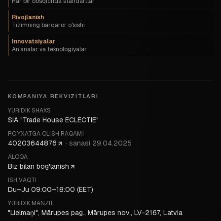
Har bir bosqichda standartlar
Rivojlanish
Tizimning barqaror o'sishi
Innovatsiyalar
An'analar va texnologiyalar
KOMPANIYA REKVIZITLARI
YURIDIK SHAXS
SIA "Trade House ECLECTIE"
RO'YXATGA OLISH RAQAMI
40203644876
·
sanasi
29.04.2025
ALOQA
Biz bilan bog'lanish
ISH VAQTI
Du–Ju 09:00–18:00 (EET)
YURIDIK MANZIL
"Lielmaņi", Mārupes pag., Mārupes nov., LV-2167, Latvia