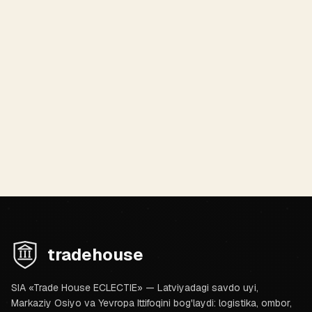
MADANIYAT
Navat nima? Choy uchun o‘zbek kristalli
shakar
Choy uchun Markaziy Osiyo kristalli shakari haqida qisqa
madaniy izoh — ta’rif va kontekst; joriy Uzbek Bazaar
SKU sifatida emas.
Maqolani o'qish
tradehouse
SIA «Trade House ECLECTIE» — Latviyadagi savdo uyi,
Markaziy Osiyo va Yevropa Ittifoqini bog'laydi: logistika, ombor,