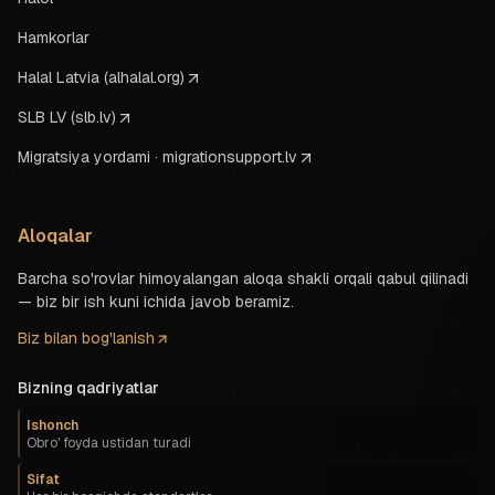
Hamkorlar
Halal Latvia (alhalal.org)
SLB LV (slb.lv)
Migratsiya yordami · migrationsupport.lv
Aloqalar
Barcha so'rovlar himoyalangan aloqa shakli orqali qabul qilinadi
— biz bir ish kuni ichida javob beramiz.
Biz bilan bog'lanish
Bizning qadriyatlar
Ishonch
Obro' foyda ustidan turadi
Sifat