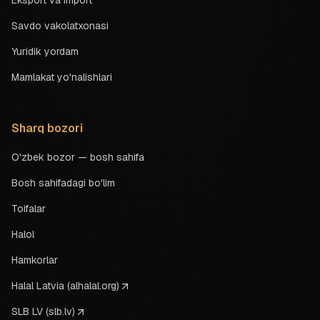
Eksport va import
Savdo vakolatxonasi
Yuridik yordam
Mamlakat yo'nalishlari
Sharq bozori
O'zbek bozor — bosh sahifa
Bosh sahifadagi bo'lim
Toifalar
Halol
Hamkorlar
Halal Latvia (alhalal.org)
SLB LV (slb.lv)