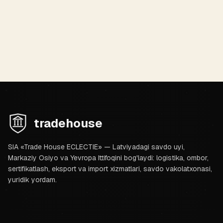
funksiyalarning ajratilishini ta'minlaydi.
EI shartnoma huquqi
Savdo belgisini himoya qilish
Bojxona nizolari
Kontragentlarni kompleks tekshirish
tradehouse
SIA «Trade House ECLECTIE» — Latviyadagi savdo uyi,
Markaziy Osiyo va Yevropa Ittifoqini bog'laydi: logistika, ombor,
sertifikatlash, eksport va import xizmatlari, savdo vakolatxonasi,
yuridik yordam.