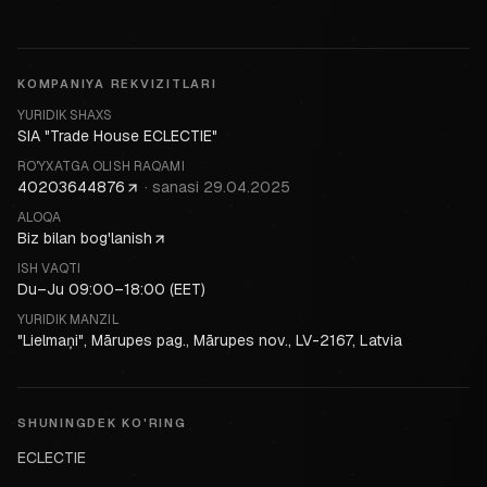
KOMPANIYA REKVIZITLARI
YURIDIK SHAXS
SIA "Trade House ECLECTIE"
RO'YXATGA OLISH RAQAMI
40203644876
·
sanasi
29.04.2025
ALOQA
Biz bilan bog'lanish
ISH VAQTI
Du–Ju 09:00–18:00 (EET)
YURIDIK MANZIL
"Lielmaņi", Mārupes pag., Mārupes nov., LV-2167, Latvia
SHUNINGDEK KO'RING
ECLECTIE