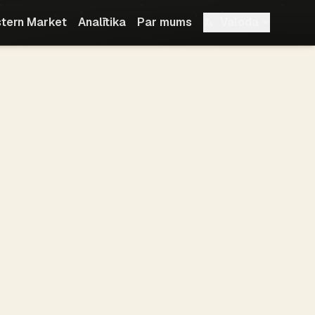
Valoda
tern Market
Analītika
Par mums