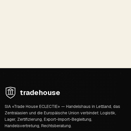
Was ist Navat? Usbekischer
Kristallzucker zum Tee
Kurzer kultureller Erklärer zum zentralasiatischen
Kristallzucker für Tee — Definition und Kontext, nicht als
aktuelles Uzbek-Bazaar-SKU.
Artikel lesen
tradehouse
SIA «Trade House ECLECTIE» — Handelshaus in Lettland, das
Zentralasien und die Europäische Union verbindet: Logistik,
Lager, Zertifizierung, Export-Import-Begleitung,
Handelsvertretung, Rechtsberatung.