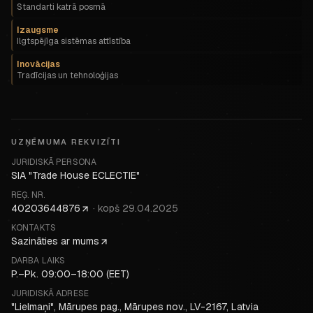
Standarti katrā posmā
Izaugsme
Ilgtspējīga sistēmas attīstība
Inovācijas
Tradīcijas un tehnoloģijas
UZŅĒMUMA REKVIZĪTI
JURIDISKĀ PERSONA
SIA "Trade House ECLECTIE"
REĢ. NR.
40203644876
·
kopš
29.04.2025
KONTAKTS
Sazināties ar mums
DARBA LAIKS
P.–Pk. 09:00–18:00 (EET)
JURIDISKĀ ADRESE
"Lielmaņi", Mārupes pag., Mārupes nov., LV-2167, Latvia