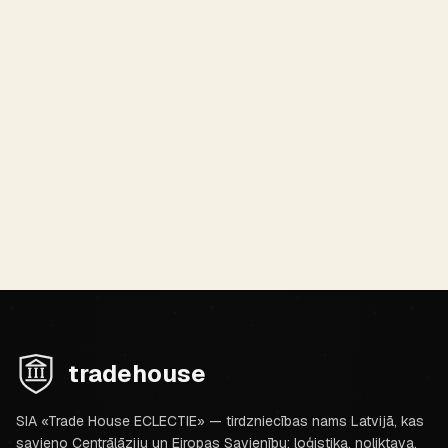
AMATNIECĪBA
Ikat zīda šalle
Uzbekistānas ikats ir diegu krāsošana pirms aušanas, kā
rezultātā veidojas izplūdis raksts. Zīda šalle no Margilan:
viegla, silta, ar zaigojošiem rakstiem.
Sīkāka informācija
tradehouse
SIA «Trade House ECLECTIE» — tirdzniecības nams Latvijā, kas
savieno Centrālāziju un Eiropas Savienību: loģistika, noliktava,